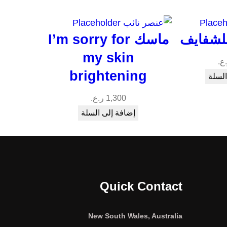
لشفايف
ماسك I’m sorry for
my skin
ع.
brightening
السلة
1,300
ر.ع.
إضافة إلى السلة
Quick Contact
New South Wales, Australia