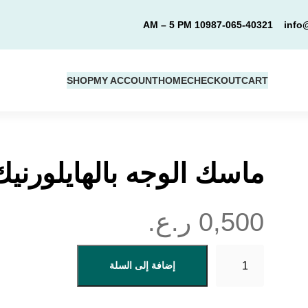
10 AM – 5 PM
987-065-40321
info
SHOP
MY ACCOUNT
HOME
CHECKOUT
CART
ماسك الوجه بالهايلورنيك
0,500
ر.ع.
ك
إضافة إلى السلة
م
ي