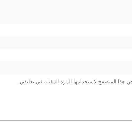
ي
ل
و
ر
ن
ي
ك
ا
س
ي هذا المتصفح لاستخدامها المرة المقبلة في تعليقي.
ي
د