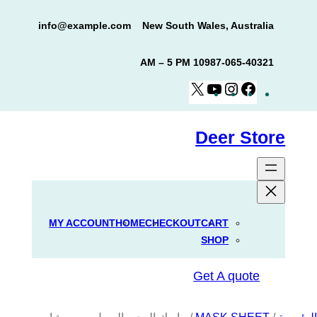
خطى
info@example.com
New South Wales, Australia
لى
لمحتوى
10 AM – 5 PM
987-065-40321
YouTube
Instagram
X
Facebook
Deer Store
MY ACCOUNT
HOME
CHECKOUT
CART
SHOP
Get A quote