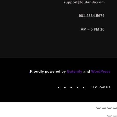
support@gutenify.com
981-2334-5679
10 AM – 5 PM
Proudly powered by
Gutenify
and
WordPress.
Instagram
LinkedIn
Twitter
YouTube
Facebook
Follow Us :